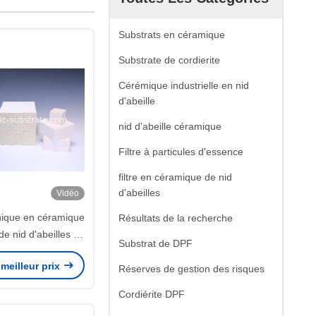
Substrats en céramique
Substrate de cordierite
Cérémique industrielle en nid
d'abeille
nid d'abeille céramique
Filtre à particules d'essence
filtre en céramique de nid
d'abeilles
Vidéo
hique en céramique
Résultats de la recherche
de nid d'abeilles de
Substrat de DPF
e convertisseur
meilleur prix
e de 3 manières
Réserves de gestion des risques
Cordiérite DPF