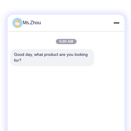
Ms.Zhou
Contact rapide
5:00 AM
Télégramme
86-0510-87189500
Good day, what product are you looking 
for?
E-mail
yxhjc@yxhjc.com
Adresse
Ville de Dingshu, ville de Yixing, province de
Jiangsu