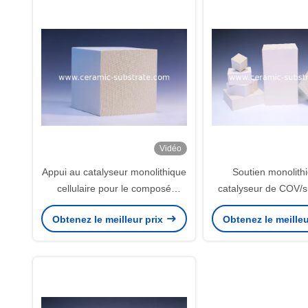
Vidéo
Appui au catalyseur monolithique
Soutien monolith
cellulaire pour le composé
catalyseur de COV/s
organique volatil
céramique poreux d
Obtenez le meilleur prix
Obtenez le meilleu