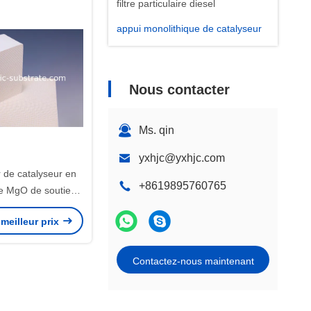
filtre particulaire diesel
appui monolithique de catalyseur
Nous contacter
Ms. qin
yxhjc@yxhjc.com
 de catalyseur en
+8619895760765
e MgO de soutien
de catalyseur pour
meilleur prix
ateur de gaz
happement
Contactez-nous maintenant