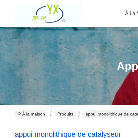
À La 
App
À la maison
Produits
appui monolithique de cata
appui monolithique de catalyseur