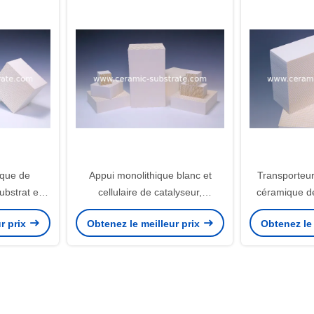
ique de
Appui monolithique blanc et
Transporteur
ubstrat en
cellulaire de catalyseur,
céramique d
e voiture
transporteur d'alumine de COV
monolithique 
r prix
Obtenez le meilleur prix
Obtenez le 
l'épur
d'éc