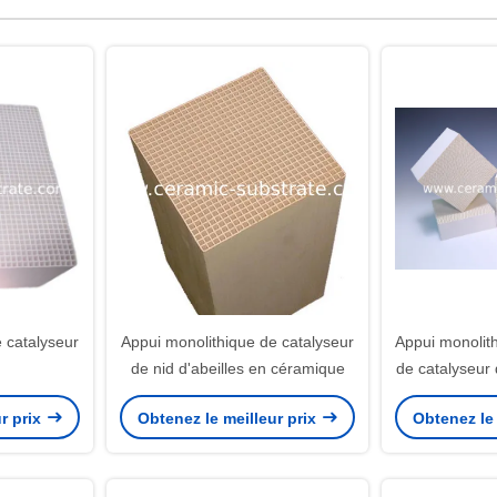
 catalyseur
Appui monolithique de catalyseur
Appui monolit
de nid d'abeilles en céramique
de catalyseur 
gaz avec l
r prix
Obtenez le meilleur prix
Obtenez le 
catalytiqu