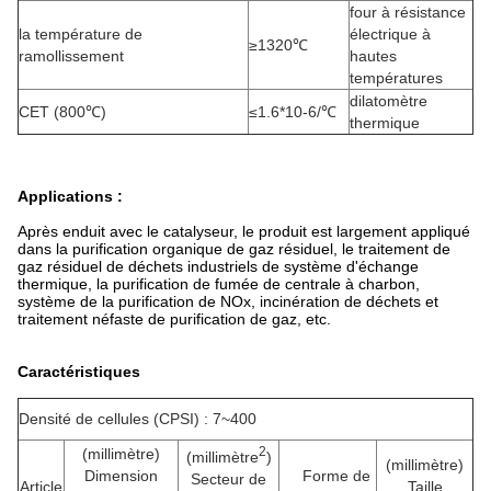
four à résistance
la température de
électrique à
≥1320℃
ramollissement
hautes
températures
dilatomètre
CET (800℃)
≤1.6*10-6/℃
thermique
Applications :
Après enduit avec le catalyseur, le produit est largement appliqué
dans la purification organique de gaz résiduel, le traitement de
gaz résiduel de déchets industriels de système d'échange
thermique, la purification de fumée de centrale à charbon,
système de la purification de NOx, incinération de déchets et
traitement néfaste de purification de gaz, etc.
Caractéristiques
Densité de cellules (CPSI) : 7~400
2
(millimètre)
(millimètre
)
(millimètre)
Dimension
Forme de
Secteur de
Article
Taille