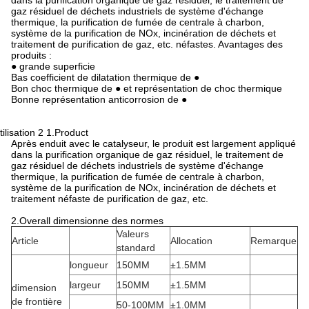
dans la purification organique de gaz résiduel, le traitement de
gaz résiduel de déchets industriels de système d'échange
thermique, la purification de fumée de centrale à charbon,
système de la purification de NOx, incinération de déchets et
traitement de purification de gaz, etc. néfastes. Avantages des
produits :
● grande superficie
Bas coefficient de dilatation thermique de ●
Bon choc thermique de ● et représentation de choc thermique
Bonne représentation anticorrosion de ●
tilisation 2 1.Product
Après enduit avec le catalyseur, le produit est largement appliqué
dans la purification organique de gaz résiduel, le traitement de
gaz résiduel de déchets industriels de système d'échange
thermique, la purification de fumée de centrale à charbon,
système de la purification de NOx, incinération de déchets et
traitement néfaste de purification de gaz, etc.
2.Overall dimensionne des normes
Valeurs
Article
Allocation
Remarque
standard
longueur
150MM
±1.5MM
largeur
150MM
±1.5MM
dimension
de frontière
50-100MM
±1.0MM