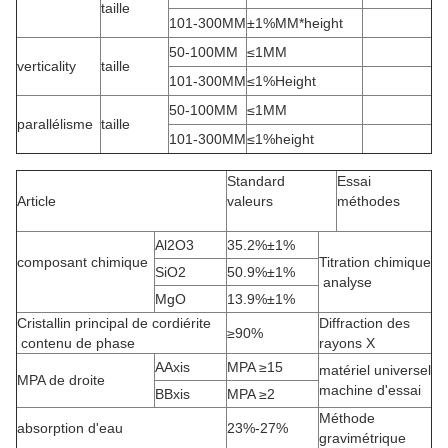
taille
101-300MM
±1%MM*height
50-100MM
≤1MM
verticality
taille
101-300MM
≤1%Height
50-100MM
≤1MM
parallélisme
taille
101-300MM
≤1%height
Standard
Essai
Article
valeurs
méthodes
Al2O3
35.2%±1%
composant chimique
Titration chimique
SiO2
50.9%±1%
analyse
MgO
13.9%±1%
Cristallin principal de cordiérite
Diffraction des
≥90%
contenu de phase
rayons X
AAxis
MPA ≥15
matériel universel
MPA de droite
machine d'essai
BBxis
MPA ≥2
Méthode
absorption d'eau
23%-27%
gravimétrique