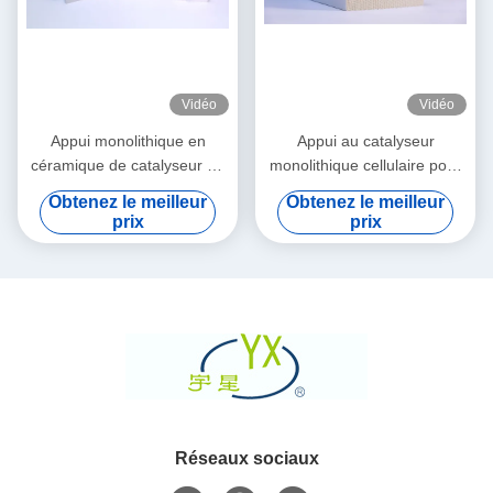
Vidéo
Vidéo
Appui monolithique en
Appui au catalyseur
céramique de catalyseur de
monolithique cellulaire pour
nid d'abeilles de gaz avec le
le composé organique volatil
Obtenez le meilleur
Obtenez le meilleur
convertisseur catalytique de
prix
prix
3 manières
Réseaux sociaux