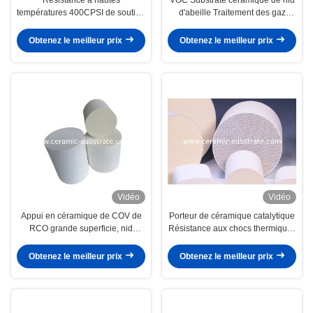
températures 400CPSI de soutien
d'abeille Traitement des gaz
en céramique de nid d'abeilles de
d'échappement industriel
COV d'OIN
Obtenez le meilleur prix
Obtenez le meilleur prix
Vidéo
Vidéo
Appui en céramique de COV de
Porteur de céramique catalytique
RCO grande superficie, nid
Résistance aux chocs thermiques
d'abeilles en céramique dans le
Substrate de cordierite
blanc
Obtenez le meilleur prix
Obtenez le meilleur prix