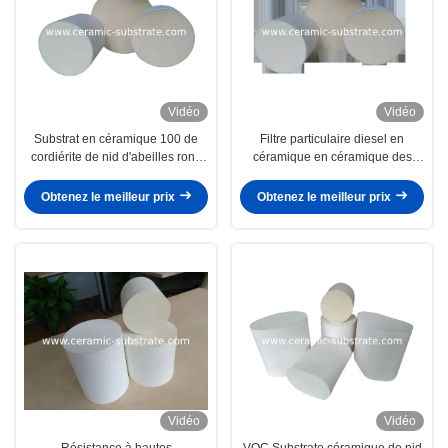
Vidéo
Vidéo
Substrat en céramique 100 de
Filtre particulaire diesel en
cordiérite de nid d'abeilles rond
céramique en céramique des
de Dpf densité de 200 cellules de
substrats 200 CPSI de porosité
CPSI
élevée
Obtenez le meilleur prix
Obtenez le meilleur prix
Vidéo
Vidéo
Résistance à hautes
VOC Substrate céramique de nid