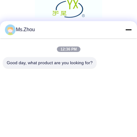
Ms.Zhou
Réseaux sociaux
12:36 PM
Contact rapide
Good day, what product are you looking for?
Télégramme
86-0510-87189500
E-mail
yxhjc@yxhjc.com
Adresse
Ville de Dingshu, ville de Yixing, province de Jiangsu