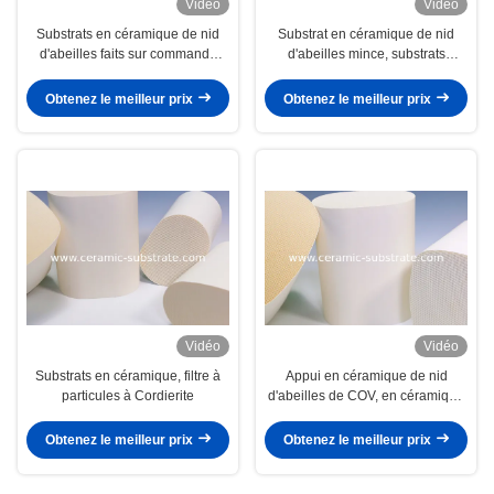
Vidéo
Vidéo
Substrats en céramique de nid
Substrat en céramique de nid
d'abeilles faits sur commande
d'abeilles mince, substrats
pour la purification
cellulaires de catalyseur
d'échappement
Obtenez le meilleur prix
Obtenez le meilleur prix
Vidéo
Vidéo
Substrats en céramique, filtre à
Appui en céramique de nid
particules à Cordierite
d'abeilles de COV, en céramique
à hautes températures
Obtenez le meilleur prix
Obtenez le meilleur prix