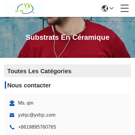
Substrats En Céramique
Toutes Les Catégories
Nous contacter
Ms. qin
yxhjc@yxhjc.com
+8619895760765