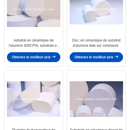
substrat en céramique de
Doc. en céramique de substrat
l'alumine 400CPSI, substrats en
d'alumine faite sur commande
céramique de Doc. pour
pour le convertisseur catalytique
l'automobile
diesel
Obtenez le meilleur prix
Obtenez le meilleur prix
Thyristor du transporteur de
Substrats en céramique diesel de