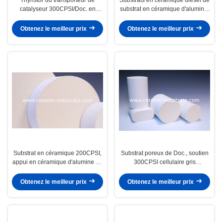
catalyseur 300CPSI/Doc. en
substrat en céramique d'alumine,
céramique, nid d'abeilles de
en céramique poreux de nid
cordiérite
d'abeilles
Obtenez le meilleur prix
Obtenez le meilleur prix
Substrat en céramique 200CPSI,
Substrat poreux de Doc., soutien
appui en céramique d'alumine de
300CPSI cellulaire gris
catalyseur de nid d'abeilles
d'automobile
Obtenez le meilleur prix
Obtenez le meilleur prix