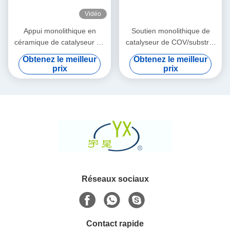
Vidéo
Appui monolithique en
Soutien monolithique de
céramique de catalyseur de
catalyseur de COV/substrat
nid d'abeilles de gaz avec le
en céramique poreux de
Obtenez le meilleur
Obtenez le meilleur
convertisseur catalytique de
voiture
prix
prix
3 manières
Réseaux sociaux
Contact rapide