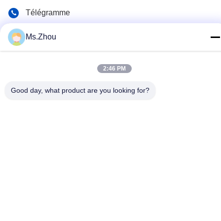
Télégramme
86-0510-87189500
Ms.Zhou
E-mail
yxhjc@yxhjc.com
2:46 PM
Adresse
Good day, what product are you looking for?
Ville de Dingshu, ville de Yixing, province de Jiangsu
Politique de confidentialité
|
Plan du site
Chine Bonne qualité Substrats en céramique Fournisseur. © de
Copyright 2013-2026 Jiangsu Province Yixing Nonmetallic
Chemical Machinery Factory Co.,Ltd . Toutes les droites Réservé.