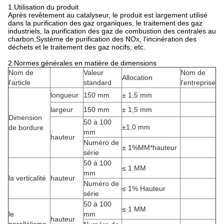
1
.Utilisation du produit
Après revêtement au catalyseur, le produit est largement utilisé
dans la purification des gaz organiques, le traitement des gaz
industriels, la purification des gaz de combustion des centrales au
charbon,Système de purification des NOx, l'incinération des
déchets et le traitement des gaz nocifs, etc.
2.Normes générales en matière de dimensions
Nom de
Valeur
Nom de
Allocation
l'article
standard
l'entreprise
longueur
150 mm
± 1,5 mm
largeur
150 mm
± 1,5 mm
Dimension
50 à 100
±1,0 mm
de bordure
mm
hauteur
Numéro de
± 1%MM*hauteur
série
50 à 100
≤ 1 MM
mm
la verticalité
hauteur
Numéro de
≤ 1% Hauteur
série
50 à 100
≤ 1 MM
le
mm
hauteur