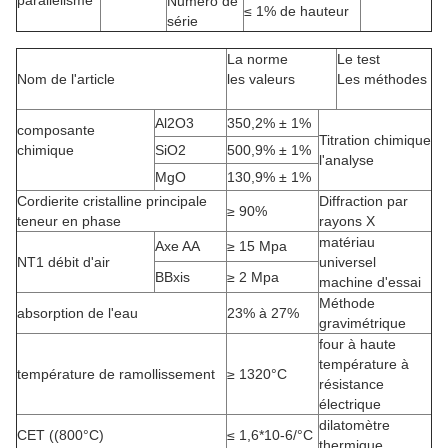
parallélisme
Numéro de
≤ 1% de hauteur
série
La norme
Le test
Nom de l'article
les valeurs
Les méthodes
Al2O3
350,2% ± 1%
composante
Titration chimique
chimique
SiO2
500,9% ± 1%
l'analyse
MgO
130,9% ± 1%
Cordierite cristalline principale
Diffraction par
≥ 90%
teneur en phase
rayons X
matériau
Axe AA
≥ 15 Mpa
NT1 débit d'air
universel
BBxis
≥ 2 Mpa
machine d'essai
Méthode
absorption de l'eau
23% à 27%
gravimétrique
four à haute
température à
température de ramollissement
≥ 1320°C
résistance
électrique
dilatomètre
CET ((800°C)
≤ 1,6*10-6/°C
thermique