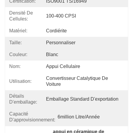
Certification:
ISO9001 TS/16949
Densité De
100-400 CPSI
Cellules:
Matériel:
Cordiérite
Taille:
Personnaliser
Couleur:
Blanc
Nom:
Appui Cellulaire
Convertisseur Catalytique De 
Utilisation:
Voiture
Détails
Emballage Standard D'exportation
D'emballage:
Capacité
6million Litre/année
D'approvisionnement:
appui en céramique de 