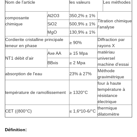
Nom de l'article
les valeurs
Les méthodes
Al2O3
350,2% ± 1%
composante
Titration chimique
chimique
SiO2
500,9% ± 1%
l'analyse
MgO
130,9% ± 1%
Cordierite cristalline principale
Diffraction par
≥ 90%
teneur en phase
rayons X
matériau
Axe AA
≥ 15 Mpa
NT1 débit d'air
universel
BBxis
≥ 2 Mpa
machine d'essai
Méthode
absorption de l'eau
23% à 27%
gravimétrique
four à haute
température à
température de ramollissement
≥ 1320°C
résistance
électrique
thermique
CET ((800°C)
≤ 1,6*10-6/°C
dilatomètre
Définition: