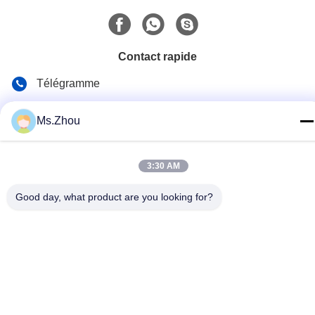
Contact rapide
Télégramme
86-0510-87189500
Ms.Zhou
E-mail
yxhjc@yxhjc.com
3:30 AM
Adresse
Good day, what product are you looking for?
Ville de Dingshu, ville de Yixing, province de Jiangsu
Politique de confidentialité
|
Plan du site
Chine Bonne qualité Substrats en céramique Fournisseur. © de
Copyright 2013-2026 Jiangsu Province Yixing Nonmetallic
Chemical Machinery Factory Co.,Ltd . Toutes les droites Réservé.