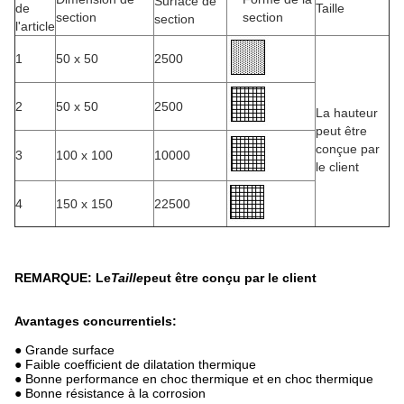
Surface de
de
Taille
section
section
section
l'article
1
50 x 50
2500
2
50 x 50
2500
La hauteur
peut être
conçue par
3
100 x 100
10000
le client
4
150 x 150
22500
REMARQUE: Le
Taille
peut être conçu par le client
Avantages concurrentiels:
● Grande surface
● Faible coefficient de dilatation thermique
● Bonne performance en choc thermique et en choc thermique
● Bonne résistance à la corrosion