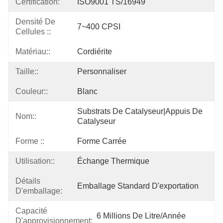
Certification:
ISO9001 TS/16949
Densité De
7~400 CPSI
Cellules ::
Matériau::
Cordiérite
Taille::
Personnaliser
Couleur::
Blanc
Substrats De Catalyseur|appuis De 
Nom::
Catalyseur
Forme ::
Forme Carrée
Utilisation::
Échange Thermique
Détails
Emballage Standard D'exportation
D'emballage:
Capacité
6 Millions De Litre/année
D'approvisionnement: