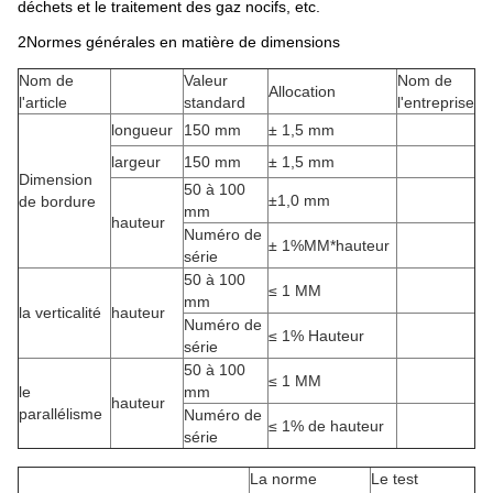
déchets et le traitement des gaz nocifs, etc.
2Normes générales en matière de dimensions
Nom de
Valeur
Nom de
Allocation
l'article
standard
l'entreprise
longueur
150 mm
± 1,5 mm
largeur
150 mm
± 1,5 mm
Dimension
50 à 100
±1,0 mm
de bordure
mm
hauteur
Numéro de
± 1%MM*hauteur
série
50 à 100
≤ 1 MM
mm
la verticalité
hauteur
Numéro de
≤ 1% Hauteur
série
50 à 100
≤ 1 MM
le
mm
hauteur
parallélisme
Numéro de
≤ 1% de hauteur
série
La norme
Le test