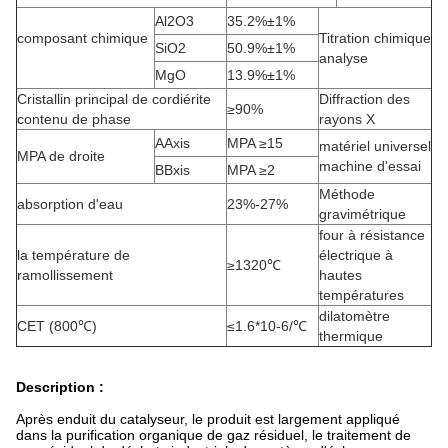
Al2O3
35.2%±1%
composant chimique
Titration chimique
SiO2
50.9%±1%
analyse
MgO
13.9%±1%
Cristallin principal de cordiérite
Diffraction des
≥90%
contenu de phase
rayons X
AAxis
MPA ≥15
matériel universel
MPA de droite
machine d'essai
BBxis
MPA ≥2
Méthode
absorption d'eau
23%-27%
gravimétrique
four à résistance
la température de
électrique à
≥1320℃
ramollissement
hautes
températures
dilatomètre
CET (800℃)
≤1.6*10-6/℃
thermique
Description :
Après enduit du catalyseur, le produit est largement appliqué
dans la purification organique de gaz résiduel, le traitement de