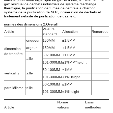
dans la purification organique de gaz résiduel, le traitement de
gaz résiduel de déchets industriels de système d'échange
thermique, la purification de fumée de centrale à charbon,
système de la purification de NOx, incinération de déchets et
traitement néfaste de purification de gaz, etc.
normes des dimensions 2.Overall
Valeurs
Article
Allocation
Remarque
standard
longueur
150MM
±1.5MM
largeur
150MM
±1.5MM
dimension
de frontière
50-100MM
±1.0MM
taille
101-300MM
±1%MM*height
50-100MM
≤1MM
verticality
taille
101-300MM
≤1%Height
50-100MM
≤1MM
parallélisme
taille
101-300MM
≤1%height
Norme
Essai
Article
valeurs
méthodes