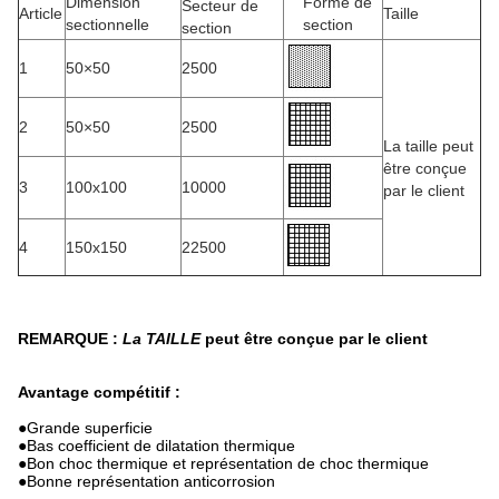
Dimension
Forme de
Secteur de
Article
Taille
sectionnelle
section
section
1
50×50
2500
2
50×50
2500
La taille peut
être conçue
3
100x100
10000
par le client
4
150x150
22500
REMARQUE :
La TAILLE
peut être conçue par le client
Avantage compétitif :
●
Grande superficie
●Bas coefficient de dilatation thermique
●Bon choc thermique et représentation de choc thermique
●Bonne représentation anticorrosion