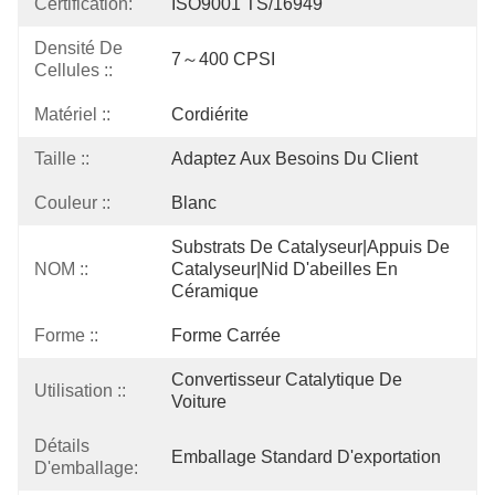
Certification:
ISO9001 TS/16949
Densité De
7～400 CPSI
Cellules ::
Matériel ::
Cordiérite
Taille ::
Adaptez Aux Besoins Du Client
Couleur ::
Blanc
Substrats De Catalyseur|appuis De 
NOM ::
Catalyseur|nid D'abeilles En 
Céramique
Forme ::
Forme Carrée
Convertisseur Catalytique De 
Utilisation ::
Voiture
Détails
Emballage Standard D'exportation
D'emballage: