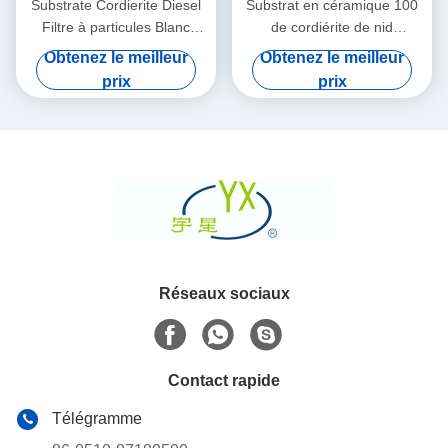
Substrate Cordierite Diesel
Substrat en céramique 100
Filtre à particules Blanc
de cordiérite de nid
Haute porosité
d'abeilles rond de Dpf
Obtenez le meilleur
Obtenez le meilleur
densité de 200 cellules de
prix
prix
CPSI
Réseaux sociaux
Contact rapide
Télégramme