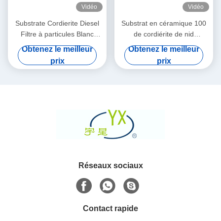
Vidéo
Vidéo
Substrate Cordierite Diesel
Substrat en céramique 100
Filtre à particules Blanc
de cordiérite de nid
Haute porosité
d'abeilles rond de Dpf
Obtenez le meilleur
Obtenez le meilleur
densité de 200 cellules de
prix
prix
CPSI
Réseaux sociaux
Contact rapide