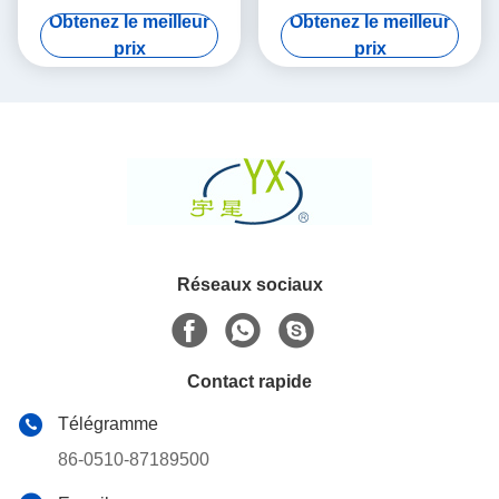
Haute porosité
d'abeilles rond de Dpf
Obtenez le meilleur
Obtenez le meilleur
densité de 200 cellules de
prix
prix
CPSI
Réseaux sociaux
Contact rapide
Télégramme
86-0510-87189500