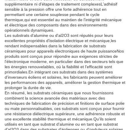
supplémentaire ni d'étapes de traitement complexesL'adhésif
sensible à la pression offre une forte adhérence tout en
permettant une certaine souplesse pendant le cycle
thermique,qui est essentiel au maintien de l'intégrité mécanique
et électrique des composants dans des environnements
opérationnels dynamiques.
Les substrats d'alumine ou d'al2O3 sont réputés pour leurs
excellentes propriétés d'isolation électrique et mécanique,les
rendant indispensables dans la fabrication de substrats
céramiques pour appareils électroniques de haute puissanceNos
produits sont conçus pour répondre aux exigences strictes de
l'électronique moderne, en particulier dans des secteurs tels que
les énergies renouvelables, où la fiabilité et l'efficacité sont
primordiales.En intégrant ces substrats dans des systèmes
d'inverseurs éoliens et solaires, les fabricants peuvent améliorer
les performances des appareils, améliorer la gestion thermique et
prolonger la durée de vie.
En résumé, les substrats céramiques que nous fournissons
combinent la science avancée des matériaux avec des
techniques de fabrication de précision.et finitions de surface polie
ou mate personnalisables, ces substrats sont conçus pour fournir
une résistance diélectrique supérieure, une adhérence robuste et
une excellente stabilité thermique et mécanique.Qu'ils soient
utilisés en tant que substrat d'alumine ou en tant que substrat
d'al2O3 dans des substrates d'éoliennes ou d'onduleurs solaires,