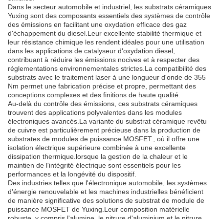
Dans le secteur automobile et industriel, les substrats céramiques
Yuxing sont des composants essentiels des systèmes de contrôle
des émissions en facilitant une oxydation efficace des gaz
d'échappement du diesel.Leur excellente stabilité thermique et
leur résistance chimique les rendent idéales pour une utilisation
dans les applications de catalyseur d'oxydation diesel,
contribuant à réduire les émissions nocives et à respecter des
réglementations environnementales strictes.La compatibilité des
substrats avec le traitement laser à une longueur d'onde de 355
Nm permet une fabrication précise et propre, permettant des
conceptions complexes et des finitions de haute qualité.
Au-delà du contrôle des émissions, ces substrats céramiques
trouvent des applications polyvalentes dans les modules
électroniques avancés.La variante du substrat céramique revêtu
de cuivre est particulièrement précieuse dans la production de
substrates de modules de puissance MOSFET., où il offre une
isolation électrique supérieure combinée à une excellente
dissipation thermique.lorsque la gestion de la chaleur et le
maintien de l'intégrité électrique sont essentiels pour les
performances et la longévité du dispositif.
Des industries telles que l'électronique automobile, les systèmes
d'énergie renouvelable et les machines industrielles bénéficient
de manière significative des solutions de substrat de module de
puissance MOSFET de Yuxing.Leur composition matérielle
robuste, y compris l'alumine, le nitrure d'aluminium et le nitrure