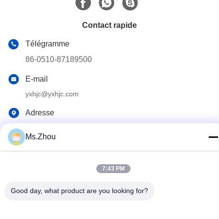
Contact rapide
Télégramme
86-0510-87189500
E-mail
yxhjc@yxhjc.com
Adresse
Ville de Dingshu, ville de Yixing, province de Jiangsu
Ms.Zhou
Politique de confidentialité
|
Plan du site
7:43 PM
Chine Bonne qualité Substrats en céramique Fournisseur. © de
Copyright 2013-2026 Jiangsu Province Yixing Nonmetallic
Good day, what product are you looking for?
Chemical Machinery Factory Co.,Ltd . Toutes les droites Réservé.