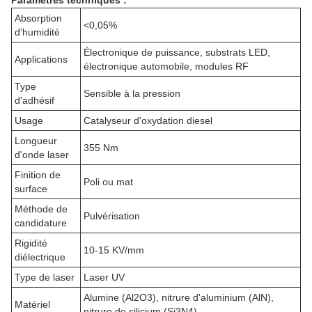
Paramètres techniques :
Absorption
<0,05%
d'humidité
Électronique de puissance, substrats LED,
Applications
électronique automobile, modules RF
Type
Sensible à la pression
d'adhésif
Usage
Catalyseur d'oxydation diesel
Longueur
355 Nm
d'onde laser
Finition de
Poli ou mat
surface
Méthode de
Pulvérisation
candidature
Rigidité
10-15 KV/mm
diélectrique
Type de laser
Laser UV
Alumine (Al2O3), nitrure d'aluminium (AlN),
Matériel
nitrure de silicium (Si3N4)