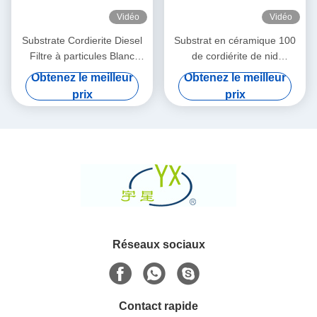
Vidéo
Vidéo
Substrate Cordierite Diesel
Substrat en céramique 100
Filtre à particules Blanc
de cordiérite de nid
Haute porosité
d'abeilles rond de Dpf
Obtenez le meilleur
Obtenez le meilleur
densité de 200 cellules de
prix
prix
CPSI
Réseaux sociaux
Contact rapide