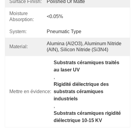
Surface Finish:
Polished Or Matte
Moisture
<0.05%
Absorption:
System:
Pneumatic Type
Alumina (Al2O3), Aluminum Nitride 
Material:
(AlN), Silicon Nitride (Si3N4)
Substrats céramiques traités 
au laser UV
, 
Rigidité diélectrique des 
Mettre en évidence:
substrats céramiques 
industriels
, 
Substrats céramiques rigidité 
diélectrique 10-15 KV