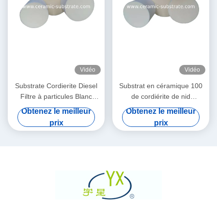
Vidéo
Vidéo
Substrate Cordierite Diesel
Substrat en céramique 100
Filtre à particules Blanc
de cordiérite de nid
Haute porosité
d'abeilles rond de Dpf
Obtenez le meilleur
Obtenez le meilleur
densité de 200 cellules de
prix
prix
CPSI