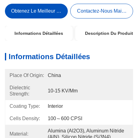
Obtenez Le Meilleur Prix
Contactez-Nous Maintenant
Informations Détaillées
Description Du Produit
Informations Détaillées
Place Of Origin:
China
Dielectric
10-15 KV/mm
Strength:
Coating Type:
Interior
Cells Density:
100～600 CPSI
Alumina (Al2O3), Aluminum Nitride 
Material:
(AlN), Silicon Nitride (Si3N4)