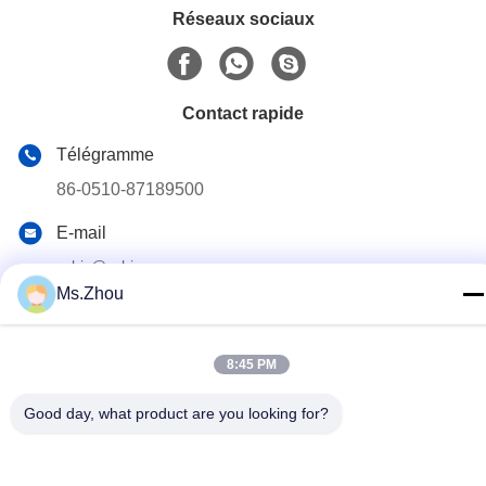
Réseaux sociaux
Contact rapide
Télégramme
86-0510-87189500
E-mail
yxhjc@yxhjc.com
Ms.Zhou
Adresse
Ville de Dingshu, ville de Yixing, province de Jiangsu
8:45 PM
Good day, what product are you looking for?
Politique de confidentialité
|
Plan du site
Chine Bonne qualité Substrats en céramique Fournisseur. © de
Copyright 2013-2026 Jiangsu Province Yixing Nonmetallic