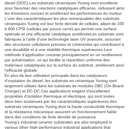
diesel (DOC),Les substrats céramiques Yuxing sont excellents
pour favoriser des réactions catalytiques efficaces, réduisant ainsi
les émissions nocives et améliorant les performances du moteur.
L'une des caractéristiques les plus remarquables des substrats
céramiques Yuxing est leur forte densité de cellules, allant de 100
à 600 CPSI (cellules par pouce carré),qui permet une surface
optimale et une efficacité catalytique amélioréeLes substrats sont
fabriqués à l'aide d'une technologie laser UV avancée, assurant
des structures cellulaires précises et cohérentes qui contribuent à
une durabilité et à une stabilité thermique supérieures.Leur
méthode d'application consiste principalement en un revêtement
par pulvérisation, ce qui facilite la répartition uniforme des
matériaux catalytiques sur la surface du substrat, améliorant ainsi
l'efficacité globale.
En plus de leur utilisation principale dans les catalyseurs
d'oxydation du diesel, les substrats en céramique Yuxing sont
largement utilisés dans les substrats de modules OBC (On-Board
Charger) et DC-DC.Ces applications exigent d'excellentes
propriétés d'isolation thermique et électrique, qui sont toutes
deux bien soutenues par les caractéristiques supérieures des
substrats céramiques Yuxing.dont la haute conductivité thermique
et la résistance mécanique assurent un fonctionnement fiable
dans des conditions de forte densité de puissance.
Yuxing’s industrial ceramic substrates are also employed in
various other high-performance industrial applications that