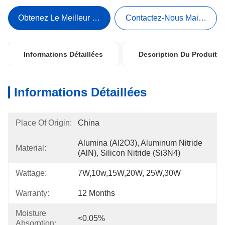
Obtenez Le Meilleur Prix
Contactez-Nous Maintenant
Informations Détaillées
Description Du Produit
Informations Détaillées
Place Of Origin:
China
Alumina (Al2O3), Aluminum Nitride 
Material:
(AlN), Silicon Nitride (Si3N4)
Wattage:
7W,10w,15W,20W, 25W,30W
Warranty:
12 Months
Moisture
<0.05%
Absorption: