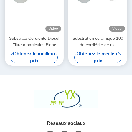
Vidéo
Vidéo
Substrate Cordierite Diesel
Substrat en céramique 100
Filtre à particules Blanc
de cordiérite de nid
Haute porosité
d'abeilles rond de Dpf
Obtenez le meilleur
Obtenez le meilleur
densité de 200 cellules de
prix
prix
CPSI
Réseaux sociaux