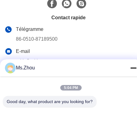
Contact rapide
Télégramme
86-0510-87189500
E-mail
yxhjc@yxhjc.com
Ms.Zhou
Adresse
Ville de Dingshu, ville de Yixing, province de Jiangsu
5:04 PM
Good day, what product are you looking for?
Politique de confidentialité
|
Plan du site
Chine Bonne qualité Substrats en céramique Fournisseur. © de
Copyright 2013-2026 Jiangsu Province Yixing Nonmetallic
Chemical Machinery Factory Co.,Ltd . Toutes les droites Réservé.