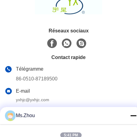
Réseaux sociaux
Contact rapide
Télégramme
86-0510-87189500
E-mail
yxhjc@yxhjc.com
Adresse
Ms.Zhou
Ville de Dingshu, ville de Yixing, province de Jiangsu
5:41 PM