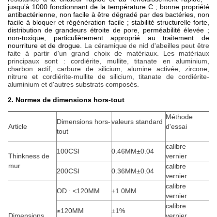
jusqu'à 1000 fonctionnant de la température C ; bonne propriété
antibactérienne, non facile à être dégradé par des bactéries, non
facile à bloquer et régénération facile ; stabilité structurelle forte,
distribution de grandeurs étroite de pore, perméabilité élevée ;
non-toxique, particulièrement approprié au traitement de
nourriture et de drogue.
La céramique de nid d'abeilles peut être
faite à partir d'un grand choix de matériaux. Les matériaux
principaux sont : cordiérite, mullite, titanate en aluminium,
charbon actif, carbure de silicium, alumine activée, zircone,
nitrure et cordiérite-mullite de silicium, titanate de cordiérite-
aluminium et d'autres substrats composés.
2. Normes de dimensions hors-tout
Méthode
Dimensions hors-
valeurs standard
Article
d'essai
tout
calibre
100CSI
0.46MM±0.04
Thinkness de
vernier
mur
calibre
200CSI
0.36MM±0.04
vernier
calibre
OD : <120MM
±1.0MM
vernier
calibre
≥120MM
±1%
Dimensions
vernier