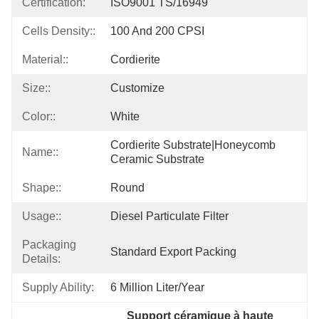
Certification:
ISO9001 TS/16949
Cells Density::
100 And 200 CPSI
Material::
Cordierite
Size::
Customize
Color::
White
Cordierite Substrate|honeycomb 
Name::
Ceramic Substrate
Shape::
Round
Usage::
Diesel Particulate Filter
Packaging
Standard Export Packing
Details:
Supply Ability:
6 Million Liter/year
Support céramique à haute 