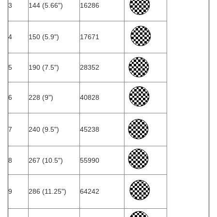
3
144 (5.66")
16286
4
150 (5.9")
17671
5
190 (7.5")
28352
6
228 (9")
40828
7
240 (9.5")
45238
8
267 (10.5")
55990
9
286 (11.25")
64242