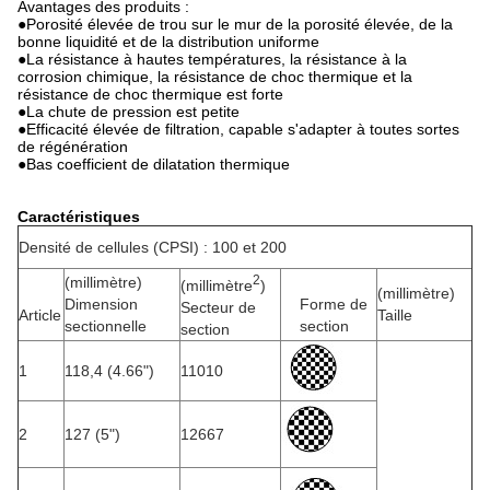
Avantages des produits :
●Porosité élevée de trou sur le mur de la porosité élevée, de la
bonne liquidité et de la distribution uniforme
●La résistance à hautes températures, la résistance à la
corrosion chimique, la résistance de choc thermique et la
résistance de choc thermique est forte
●La chute de pression est petite
●Efficacité élevée de filtration, capable s'adapter à toutes sortes
de régénération
●Bas coefficient de dilatation thermique
Caractéristiques
Densité de cellules (CPSI) : 100 et 200
2
(millimètre)
(millimètre
)
(millimètre)
Dimension
Forme de
Secteur de
Article
Taille
sectionnelle
section
section
1
118,4 (4.66")
11010
2
127 (5")
12667