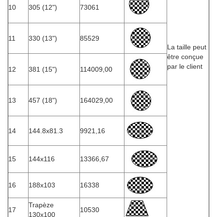
10
305 (12")
73061
11
330 (13")
85529
La taille peut
être conçue
par le client
12
381 (15")
114009,00
13
457 (18")
164029,00
14
144.8x81.3
9921,16
15
144x116
13366,67
16
188x103
16338
Trapèze
17
10530
130x100