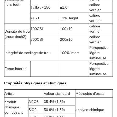
hors-tout
calibre
Taille : <150
±1.0
vernier
calibre
≥150
±1%Height
vernier
calibre
100CSI
100±10
Densité de trou
vernier
(trous /inch2)
calibre
200CSI
200±10
vernier
Perspective
Intégrité de scellage de trou
100% intact
légère
lumineuse
Perspective
Fente interne
légère
lumineuse
Propriétés physiques et chimiques
Article
Valeur standard
Méthodes d'essai
Al2O3
35.4%±1.5%
produit
chimique
SiO2
50.9%±1.5%
analyse chimique
composant