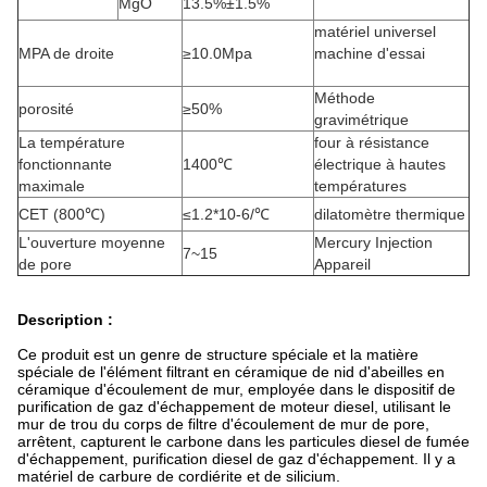
MgO
13.5%±1.5%
matériel universel
MPA de droite
≥10.0Mpa
machine d'essai
Méthode
porosité
≥50%
gravimétrique
La température
four à résistance
fonctionnante
1400℃
électrique à hautes
maximale
températures
CET (800℃)
≤1.2*10-6/℃
dilatomètre thermique
L'ouverture moyenne
Mercury Injection
7~15
de pore
Appareil
Description :
Ce produit est un genre de structure spéciale et la matière
spéciale de l'élément filtrant en céramique de nid d'abeilles en
céramique d'écoulement de mur, employée dans le dispositif de
purification de gaz d'échappement de moteur diesel, utilisant le
mur de trou du corps de filtre d'écoulement de mur de pore,
arrêtent, capturent le carbone dans les particules diesel de fumée
d'échappement, purification diesel de gaz d'échappement. Il y a
matériel de carbure de cordiérite et de silicium.