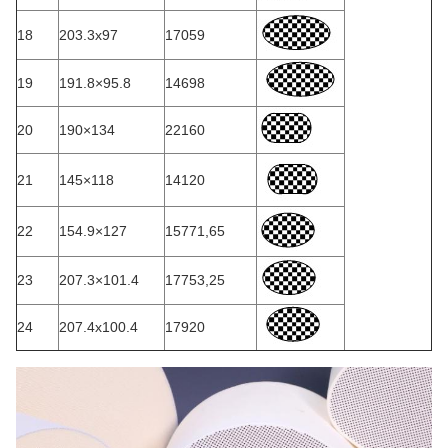
18
203.3x97
17059
19
191.8×95.8
14698
20
190×134
22160
21
145×118
14120
22
154.9×127
15771,65
23
207.3×101.4
17753,25
24
207.4x100.4
17920