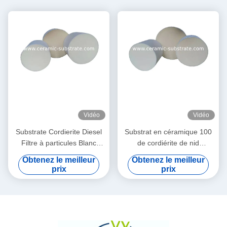
Vidéo
Vidéo
Substrate Cordierite Diesel
Substrat en céramique 100
Filtre à particules Blanc
de cordiérite de nid
Haute porosité
d'abeilles rond de Dpf
Obtenez le meilleur
Obtenez le meilleur
densité de 200 cellules de
prix
prix
CPSI