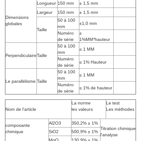
Longueur
150 mm
± 1,5 mm
Largeur
150 mm
± 1,5 mm
Dimensions
50 à 100
±1,0 mm
globales
mm
Taille
Numéro
±
de série
1%MM*hauteur
50 à 100
≤ 1 MM
mm
Perpendiculaire
Taille
Numéro
≤ 1% Hauteur
de série
50 à 100
≤ 1 MM
mm
Le parallélisme
Taille
Numéro
≤ 1% de hauteur
de série
La norme
Le test
Nom de l'article
les valeurs
Les méthodes
Al2O3
350,2% ± 1%
composante
Titration chimique
chimique
SiO2
500,9% ± 1%
l'analyse
MgO
130,9% ± 1%