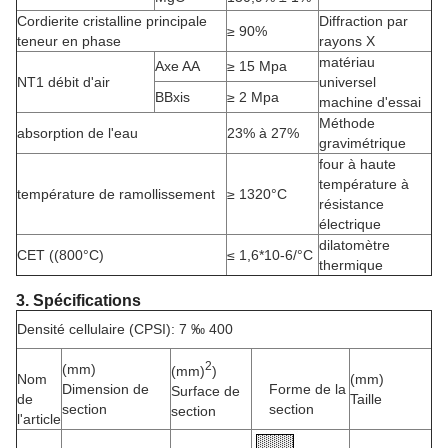
Cordierite cristalline principale
Diffraction par
≥ 90%
teneur en phase
rayons X
matériau
Axe AA
≥ 15 Mpa
NT1 débit d'air
universel
BBxis
≥ 2 Mpa
machine d'essai
Méthode
absorption de l'eau
23% à 27%
gravimétrique
four à haute
température à
température de ramollissement
≥ 1320°C
résistance
électrique
dilatomètre
CET ((800°C)
≤ 1,6*10-6/°C
thermique
3. Spécifications
Densité cellulaire (CPSI): 7 ‰ 400
2
(mm)
(mm)
)
Nom
(mm)
Dimension de
Forme de la
Surface de
de
Taille
section
section
section
l'article