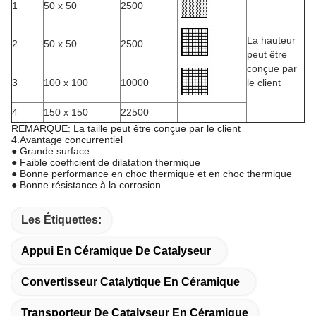
1
50 x 50
2500
La hauteur
2
50 x 50
2500
peut être
conçue par
3
100 x 100
10000
le client
4
150 x 150
22500
REMARQUE: La taille peut être conçue par le client
4.Avantage concurrentiel
● Grande surface
● Faible coefficient de dilatation thermique
● Bonne performance en choc thermique et en choc thermique
● Bonne résistance à la corrosion
Les Étiquettes:
Appui En Céramique De Catalyseur
Convertisseur Catalytique En Céramique
Transporteur De Catalyseur En Céramique