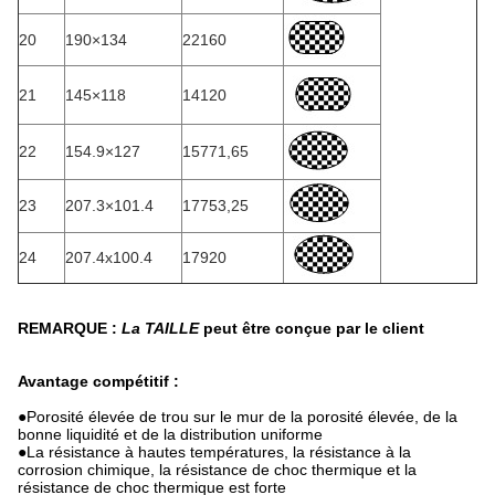
20
190×134
22160
21
145×118
14120
22
154.9×127
15771,65
23
207.3×101.4
17753,25
24
207.4x100.4
17920
REMARQUE :
La TAILLE
peut être conçue par le client
Avantage compétitif :
●
Porosité élevée de trou sur le mur de la porosité élevée, de la
bonne liquidité et de la distribution uniforme
●La résistance à hautes températures, la résistance à la
corrosion chimique, la résistance de choc thermique et la
résistance de choc thermique est forte