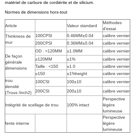
matériel de carbure de cordiérite et de silicium.
Normes de dimensions hors-tout
Méthodes
Article
Valeur standard
d'essai
100CPSI
0.46MM±0.04
calibre vernier
Thinkness de
mur
200CPSI
0.36MM±0.04
calibre vernier
OD : <120MM
±1.0MM
calibre vernier
De façon
≥120MM
±1%
calibre vernier
générale
Taille : <150
±1.0
calibre vernier
dimensions
≥150
±1%height
calibre vernier
trou
100CSI
100±10
calibre vernier
densité
200CSI
200±10
calibre vernier
(Trous /inch2)
Perspective
Intégrité de scellage de trou
100% intact
légère
lumineuse
Perspective
fente interne
légère
lumineuse