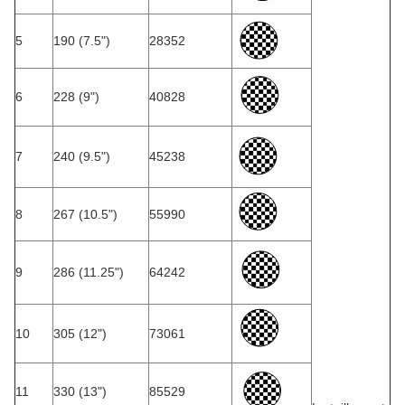
5
190 (7.5")
28352
6
228 (9")
40828
7
240 (9.5")
45238
8
267 (10.5")
55990
9
286 (11.25")
64242
10
305 (12")
73061
11
330 (13")
85529