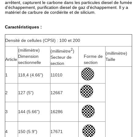
arrêtent, capturent le carbone dans les particules diesel de fumée
d'échappement, purification diesel de gaz d'échappement. Il y a
matériel de carbure de cordiérite et de silicium.
Caractéristiques :
Densité de cellules (CPSI) : 100 et 200
2
(millimètre)
(millimètre
)
(millimètre)
Dimension
Forme de
Secteur de
Article
Taille
sectionnelle
section
section
1
118,4 (4.66")
11010
2
127 (5")
12667
3
144 (5.66")
16286
4
150 (5.9")
17671