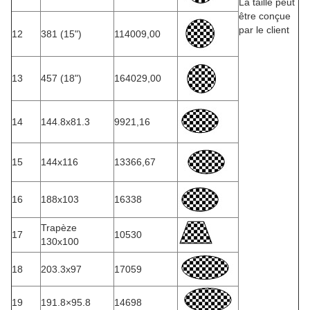
La taille peut
être conçue
par le client
12
381 (15")
114009,00
13
457 (18")
164029,00
14
144.8x81.3
9921,16
15
144x116
13366,67
16
188x103
16338
Trapèze
17
10530
130x100
18
203.3x97
17059
19
191.8×95.8
14698