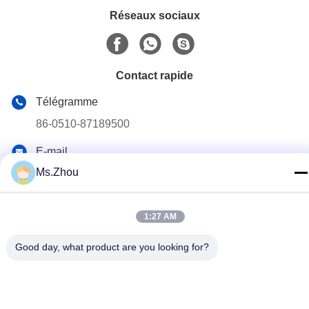
Réseaux sociaux
Contact rapide
Télégramme
86-0510-87189500
E-mail
yxhjc@yxhjc.com
Ms.Zhou
Adresse
Ville de Dingshu, ville de Yixing, province de Jiangsu
1:27 AM
Good day, what product are you looking for?
Politique de confidentialité
|
Plan du site
Chine Bonne qualité Substrats en céramique Fournisseur. © de
Copyright 2013-2026 Jiangsu Province Yixing Nonmetallic