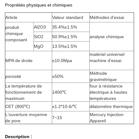
Propriétés physiques et chimiques
Article
Valeur standard
Méthodes d'essai
Al2O3
35.4%±1.5%
produit
chimique
SiO2
50.9%±1.5%
analyse chimique
composant
MgO
13.5%±1.5%
matériel universel
MPA de droite
≥10.0Mpa
machine d'essai
Méthode
porosité
≥50%
gravimétrique
La température de
four à résistance
fonctionnement de
1400℃
électrique à hautes
maximum
températures
CET (800℃)
≤1.2*10-6/℃
dilatomètre thermique
L'ouverture moyenne
Mercury Injection
7~15
de pore
Appareil
Description :