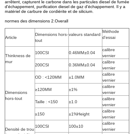
arrêtent, capturent le carbone dans les particules diesel de fumée
d'échappement, purification diesel de gaz d'échappement. Il y a
matériel de carbure de cordiérite et de silicium.
normes des dimensions 2.Overall
Méthode
Dimensions hors-
valeurs standard
Article
d'essai
tout
calibre
100CSI
0.46MM±0.04
Thinkness de
vernier
mur
calibre
200CSI
0.36MM±0.04
vernier
calibre
OD : <120MM
±1.0MM
vernier
calibre
≥120MM
±1%
Dimensions
vernier
hors-tout
calibre
Taille : <150
±1.0
vernier
calibre
≥150
±1%Height
vernier
calibre
100CSI
100±10
Densité de trou
vernier