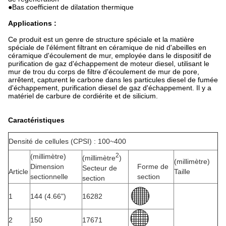
●Bas coefficient de dilatation thermique
Applications :
Ce produit est un genre de structure spéciale et la matière
spéciale de l'élément filtrant en céramique de nid d'abeilles en
céramique d'écoulement de mur, employée dans le dispositif de
purification de gaz d'échappement de moteur diesel, utilisant le
mur de trou du corps de filtre d'écoulement de mur de pore,
arrêtent, capturent le carbone dans les particules diesel de fumée
d'échappement, purification diesel de gaz d'échappement. Il y a
matériel de carbure de cordiérite et de silicium.
Caractéristiques
Densité de cellules (CPSI) : 100~400
2
(millimètre)
(millimètre
)
(millimètre)
Dimension
Forme de
Secteur de
Article
Taille
sectionnelle
section
section
1
144 (4.66")
16282
2
150
17671