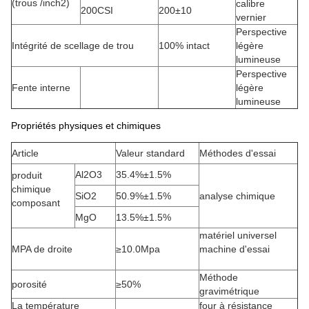
(trous /inch2)
calibre
200CSI
200±10
vernier
Perspective
Intégrité de scellage de trou
100% intact
légère
lumineuse
Perspective
Fente interne
légère
lumineuse
Propriétés physiques et chimiques
Article
Valeur standard
Méthodes d'essai
Al2O3
35.4%±1.5%
produit
chimique
SiO2
50.9%±1.5%
analyse chimique
composant
MgO
13.5%±1.5%
matériel universel
MPA de droite
≥10.0Mpa
machine d'essai
Méthode
porosité
≥50%
gravimétrique
La température
four à résistance