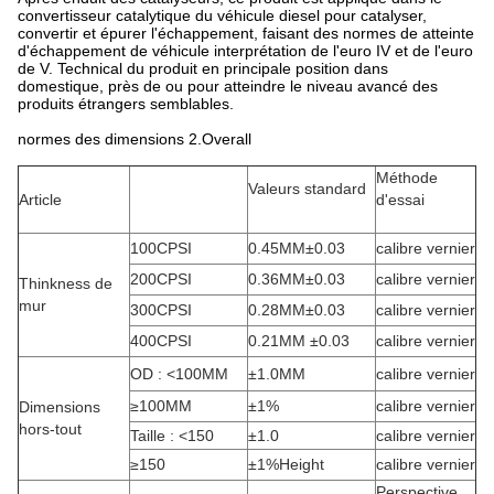
convertisseur catalytique du véhicule diesel pour catalyser,
convertir et épurer l'échappement, faisant des normes de atteinte
d'échappement de véhicule interprétation de l'euro IV et de l'euro
de V. Technical du produit en principale position dans
domestique, près de ou pour atteindre le niveau avancé des
produits étrangers semblables.
normes des dimensions 2.Overall
Méthode
Valeurs standard
Article
d'essai
100CPSI
0.45MM±0.03
calibre vernier
200CPSI
0.36MM±0.03
calibre vernier
Thinkness de
mur
300CPSI
0.28MM±0.03
calibre vernier
400CPSI
0.21MM ±0.03
calibre vernier
OD : <100MM
±1.0MM
calibre vernier
≥100MM
±1%
calibre vernier
Dimensions
hors-tout
Taille : <150
±1.0
calibre vernier
≥150
±1%Height
calibre vernier
Perspective