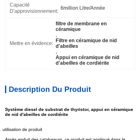
Capacité
6million Litre/année
D'approvisionnement:
filtre de membrane en 
céramique
, 
Filtre en céramique de nid 
Mettre en évidence:
d'abeilles
, 
Appui en céramique de nid 
d'abeilles de cordiérite
Description Du Produit
Système diesel de substrat de thyristor, appui en céramique
de nid d'abeilles de cordiérite
. utilisation de produit
Après enduit des catalyseurs, ce produit est appliqué dans le