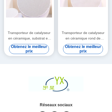
Transporteur de catalyseur
Transporteur de catalyseur
en céramique, substrat en
en céramique rond de
céramique de thyristor du
thyristor, appui en céramique
Obtenez le meilleur
Obtenez le meilleur
moteur diesel 100CPSI
de monolithe de nid
prix
prix
d'abeilles
Réseaux sociaux