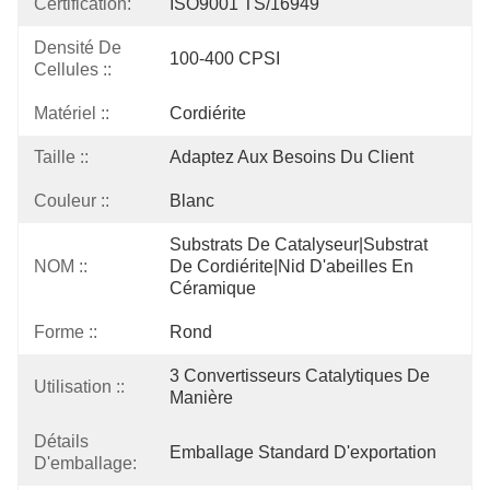
Certification:
ISO9001 TS/16949
Densité De
100-400 CPSI
Cellules ::
Matériel ::
Cordiérite
Taille ::
Adaptez Aux Besoins Du Client
Couleur ::
Blanc
Substrats De Catalyseur|substrat 
NOM ::
De Cordiérite|nid D'abeilles En 
Céramique
Forme ::
Rond
3 Convertisseurs Catalytiques De 
Utilisation ::
Manière
Détails
Emballage Standard D'exportation
D'emballage: