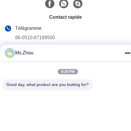
Contact rapide
Télégramme
86-0510-87189500
E-mail
Ms.Zhou
yxhjc@yxhjc.com
Adresse
8:26 PM
Ville de Dingshu, ville de Yixing, province de Jiangsu
Good day, what product are you looking for?
Politique de confidentialité
|
Plan du site
Chine Bonne qualité Substrats en céramique Fournisseur. © de
Copyright 2013-2026 Jiangsu Province Yixing Nonmetallic
Chemical Machinery Factory Co.,Ltd . Toutes les droites Réservé.