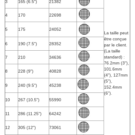
3
165 (6.5")
21382
4
170
22698
5
175
24052
La taille peut
être conçue
6
190 (7.5")
28352
par le client.
(La taille
standard) :
7
210
34636
76.2mm (3"),
101.6mm
8
228 (9")
40828
(4"), 127mm
(5"),
9
240 (9.5")
45238
152.4mm
(6").
10
267 (10.5")
55990
11
286 (11.25")
64242
12
305 (12")
73061