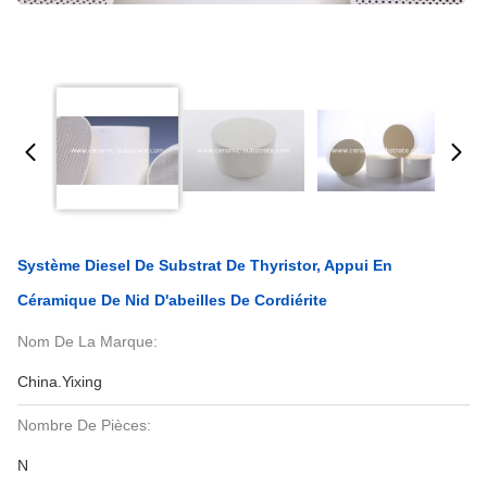
Système Diesel De Substrat De Thyristor, Appui En
Céramique De Nid D'abeilles De Cordiérite
Nom De La Marque:
China.Yixing
Nombre De Pièces:
N