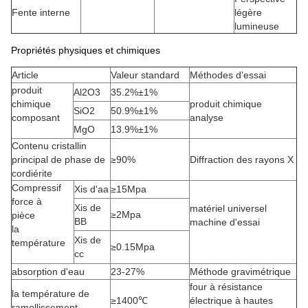
Fente interne
légère
lumineuse
Propriétés physiques et chimiques
Article
Valeur standard
Méthodes d'essai
produit
Al2O3
35.2%±1%
chimique
produit chimique
SiO2
50.9%±1%
composant
analyse
MgO
13.9%±1%
Contenu cristallin
principal de phase de
≥90%
Diffraction des rayons X
cordiérite
Compressif
Xis d'aa
≥15Mpa
force à
Xis de
matériel universel
≥2Mpa
pièce
BB
machine d'essai
la
Xis de
température
≥0.15Mpa
cc
absorption d'eau
23-27%
Méthode gravimétrique
four à résistance
la température de
≥1400℃
électrique à hautes
ramollissement