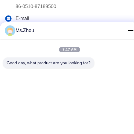
86-0510-87189500
E-mail
yxhjc@yxhjc.com
Ms.Zhou
Adresse
Ville de Dingshu, ville de Yixing, province de Jiangsu
7:17 AM
Good day, what product are you looking for?
Politique de confidentialité
|
Plan du site
Chine Bonne qualité Substrats en céramique Fournisseur. © de
Copyright 2013-2026 Jiangsu Province Yixing Nonmetallic
Chemical Machinery Factory Co.,Ltd . Toutes les droites Réservé.