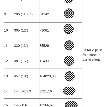
9
286 (11.25")
64242
10
305 (12")
73061
11
330 (13")
85529
La taille peut
être conçue
par le client
12
381 (15")
114009,00
13
457 (18")
164029,00
14
144.8x81.3
9921,16
15
144x116
13366,67