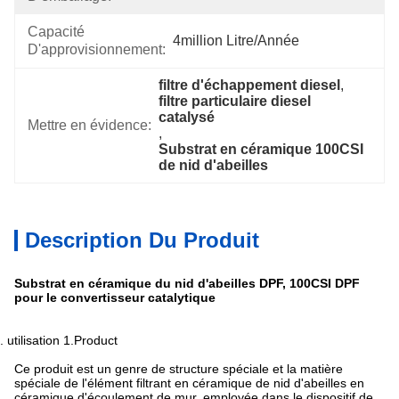
Capacité
4million Litre/année
D'approvisionnement:
filtre d'échappement diesel
, 
filtre particulaire diesel 
catalysé
Mettre en évidence:
, 
Substrat en céramique 100CSI 
de nid d'abeilles
Description Du Produit
Substrat en céramique du nid d'abeilles DPF, 100CSI DPF
pour le convertisseur catalytique
2.
utilisation 1.Product
Ce produit est un genre de structure spéciale et la matière
spéciale de l'élément filtrant en céramique de nid d'abeilles en
céramique d'écoulement de mur, employée dans le dispositif de