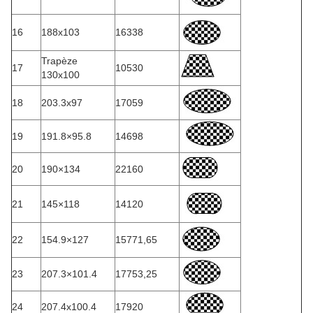
16
188x103
16338
Trapèze
17
10530
130x100
18
203.3x97
17059
19
191.8×95.8
14698
20
190×134
22160
21
145×118
14120
22
154.9×127
15771,65
23
207.3×101.4
17753,25
24
207.4x100.4
17920