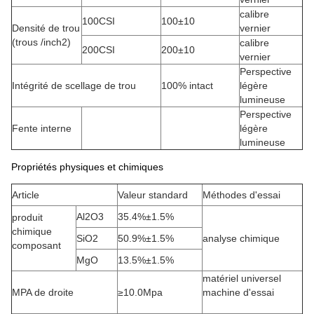
calibre
100CSI
100±10
Densité de trou
vernier
(trous /inch2)
calibre
200CSI
200±10
vernier
Perspective
Intégrité de scellage de trou
100% intact
légère
lumineuse
Perspective
Fente interne
légère
lumineuse
Propriétés physiques et chimiques
Article
Valeur standard
Méthodes d'essai
Al2O3
35.4%±1.5%
produit
chimique
SiO2
50.9%±1.5%
analyse chimique
composant
MgO
13.5%±1.5%
matériel universel
MPA de droite
≥10.0Mpa
machine d'essai