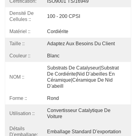
Certification:
ISO9001 TS/16949
Densité De
100 - 200 CPSI
Cellules ::
Matériel ::
Cordiérite
Taille ::
Adaptez Aux Besoins Du Client
Couleur ::
Blanc
Substrats De Catalyseur|substrat 
De Cordiérite|nid D'abeilles En 
NOM ::
Céramique|céramique De Nid 
D'abeill
Forme ::
Rond
Convertisseur Catalytique De 
Utilisation ::
Voiture
Détails
Emballage Standard D'exportation
D'emballage: