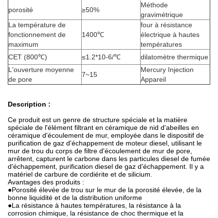
Méthode
porosité
≥50%
gravimétrique
La température de
four à résistance
fonctionnement de
1400℃
électrique à hautes
maximum
températures
CET (800℃)
≤1.2*10-6/℃
dilatomètre thermique
L'ouverture moyenne
Mercury Injection
7~15
de pore
Appareil
Description :
Ce produit est un genre de structure spéciale et la matière
spéciale de l'élément filtrant en céramique de nid d'abeilles en
céramique d'écoulement de mur, employée dans le dispositif de
purification de gaz d'échappement de moteur diesel, utilisant le
mur de trou du corps de filtre d'écoulement de mur de pore,
arrêtent, capturent le carbone dans les particules diesel de fumée
d'échappement, purification diesel de gaz d'échappement. Il y a
matériel de carbure de cordiérite et de silicium.
Avantages des produits :
●Porosité élevée de trou sur le mur de la porosité élevée, de la
bonne liquidité et de la distribution uniforme
●La résistance à hautes températures, la résistance à la
corrosion chimique, la résistance de choc thermique et la