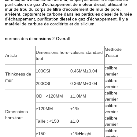
purification de gaz d'échappement de moteur diesel, utilisant le
mur de trou du corps de filtre d'écoulement de mur de pore,
arrêtent, capturent le carbone dans les particules diesel de fumée
d'échappement, purification diesel de gaz d'échappement. Il y a
matériel de carbure de cordiérite et de silicium.
normes des dimensions 2.Overall
Méthode
Dimensions hors-
valeurs standard
Article
d'essai
tout
calibre
100CSI
0.46MM±0.04
Thinkness de
vernier
mur
calibre
200CSI
0.36MM±0.04
vernier
calibre
OD : <120MM
±1.0MM
vernier
calibre
≥120MM
±1%
Dimensions
vernier
hors-tout
calibre
Taille : <150
±1.0
vernier
calibre
≥150
±1%Height
vernier